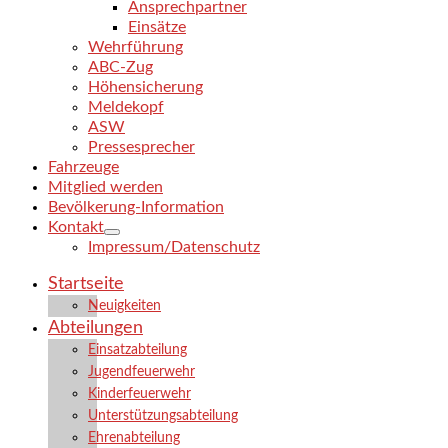
Ansprechpartner
Einsätze
Wehrführung
ABC-Zug
Höhensicherung
Meldekopf
ASW
Pressesprecher
Fahrzeuge
Mitglied werden
Bevölkerung-Information
Kontakt
Impressum/Datenschutz
Startseite
Neuigkeiten
Abteilungen
Einsatzabteilung
Jugendfeuerwehr
Kinderfeuerwehr
Unterstützungsabteilung
Ehrenabteilung