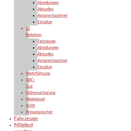
Abteilungen
Aktuelles
Ansprechpartner
Einsätze
LZ
Netphen
Fahrzeuge
Abteilungen
Aktuelles
Ansprechpartner
Einsätze
Wehrführung
ABC-
Zug
Höhensicherung
Meldekopf
ASW
Pressesprecher
Fahrzeuge
Mitglied