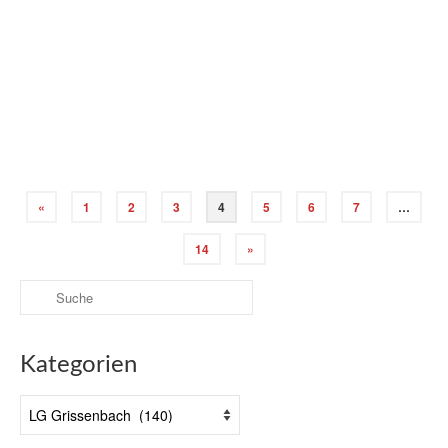
Am 02. Dezember 1998 kamen bei einem großen
Buschfeuer fünf Feuerwehrleute bei der
Brandbekämpfung ums Leben, als plötzlich der Wind
drehte. Als Erinnerung an die bei diesem Brand
Verstorbenen, kam ein australischer Feuerwehrmann auf
die Idee, den Tag des heiligen …
Weiterlesen
«
1
2
3
4
5
6
7
…
14
»
Suche
nach:
Kategorien
Kategorien