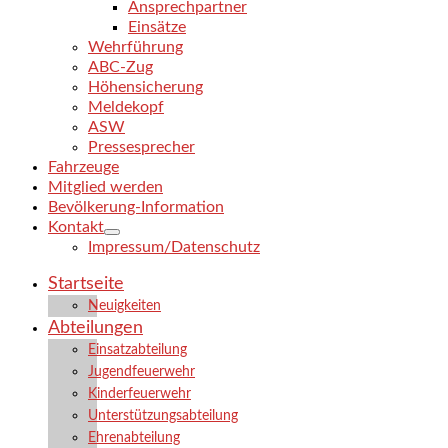
Ansprechpartner
Einsätze
Wehrführung
ABC-Zug
Höhensicherung
Meldekopf
ASW
Pressesprecher
Fahrzeuge
Mitglied werden
Bevölkerung-Information
Kontakt
Impressum/Datenschutz
Startseite
Neuigkeiten
Abteilungen
Einsatzabteilung
Jugendfeuerwehr
Kinderfeuerwehr
Unterstützungsabteilung
Ehrenabteilung