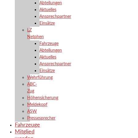
Abteilungen
Aktuelles
Ansprechpartner
Einsätze
LZ
Netphen
Fahrzeuge
Abteilungen
Aktuelles
Ansprechpartner
Einsätze
Wehrführung
ABC-
Zug
Höhensicherung
Meldekopf
ASW
Pressesprecher
Fahrzeuge
Mitglied