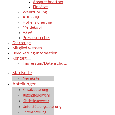
Ansprechpartner
Einsätze
Wehrführung
ABC-Zug
Höhensicherung
Meldekopf
ASW
Pressesprecher
Fahrzeuge
Mitglied werden
Bevölkerung-Information
Kontakt
Impressum/Datenschutz
Startseite
Neuigkeiten
Abteilungen
Einsatzabteilung
Jugendfeuerwehr
Kinderfeuerwehr
Unterstützungsabteilung
Ehrenabteilung