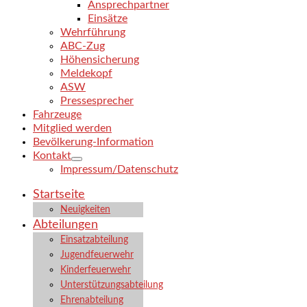
Ansprechpartner
Einsätze
Wehrführung
ABC-Zug
Höhensicherung
Meldekopf
ASW
Pressesprecher
Fahrzeuge
Mitglied werden
Bevölkerung-Information
Kontakt
Impressum/Datenschutz
Startseite
Neuigkeiten
Abteilungen
Einsatzabteilung
Jugendfeuerwehr
Kinderfeuerwehr
Unterstützungsabteilung
Ehrenabteilung