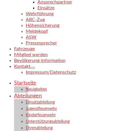
Ansprechpartner
Einsätze
Wehrführung
ABC-Zug
Höhensicherung
Meldekopf
ASW
Pressesprecher
Fahrzeuge
Mitglied werden
Bevölkerung-Information
Kontakt
Impressum/Datenschutz
Startseite
Neuigkeiten
Abteilungen
Einsatzabteilung
Jugendfeuerwehr
Kinderfeuerwehr
Unterstützungsabteilung
Ehrenabteilung