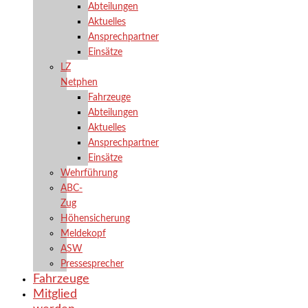
Abteilungen
Aktuelles
Ansprechpartner
Einsätze
LZ
Netphen
Fahrzeuge
Abteilungen
Aktuelles
Ansprechpartner
Einsätze
Wehrführung
ABC-
Zug
Höhensicherung
Meldekopf
ASW
Pressesprecher
Fahrzeuge
Mitglied