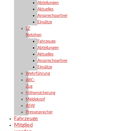
Abteilungen
Aktuelles
Ansprechpartner
Einsätze
LZ
Netphen
Fahrzeuge
Abteilungen
Aktuelles
Ansprechpartner
Einsätze
Wehrführung
ABC-
Zug
Höhensicherung
Meldekopf
ASW
Pressesprecher
Fahrzeuge
Mitglied