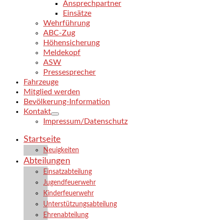
Ansprechpartner
Einsätze
Wehrführung
ABC-Zug
Höhensicherung
Meldekopf
ASW
Pressesprecher
Fahrzeuge
Mitglied werden
Bevölkerung-Information
Kontakt
Impressum/Datenschutz
Startseite
Neuigkeiten
Abteilungen
Einsatzabteilung
Jugendfeuerwehr
Kinderfeuerwehr
Unterstützungsabteilung
Ehrenabteilung