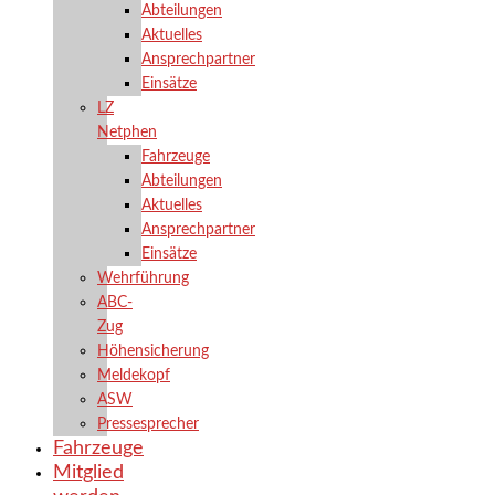
Abteilungen
Aktuelles
Ansprechpartner
Einsätze
LZ
Netphen
Fahrzeuge
Abteilungen
Aktuelles
Ansprechpartner
Einsätze
Wehrführung
ABC-
Zug
Höhensicherung
Meldekopf
ASW
Pressesprecher
Fahrzeuge
Mitglied