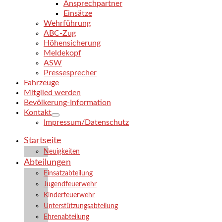
Ansprechpartner
Einsätze
Wehrführung
ABC-Zug
Höhensicherung
Meldekopf
ASW
Pressesprecher
Fahrzeuge
Mitglied werden
Bevölkerung-Information
Kontakt
Impressum/Datenschutz
Startseite
Neuigkeiten
Abteilungen
Einsatzabteilung
Jugendfeuerwehr
Kinderfeuerwehr
Unterstützungsabteilung
Ehrenabteilung